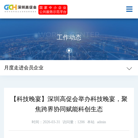
WORK & CENTER
工作动态
月度走进会员企业
【科技晚宴】深圳高促会举办科技晚宴，聚
焦跨界协同赋能科创生态
时间：2026-03-31
访问量：1206
本站
admin