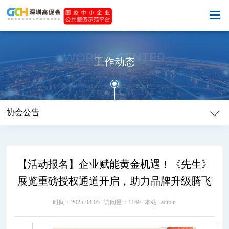
WORK & CENTER
工作动态
协会公告
【活动报名】企业赋能黄金机遇！《先生》
展览重磅授权通道开启，助力品牌升级腾飞
时间：2025-08-05
访问量：1169
本站
admin