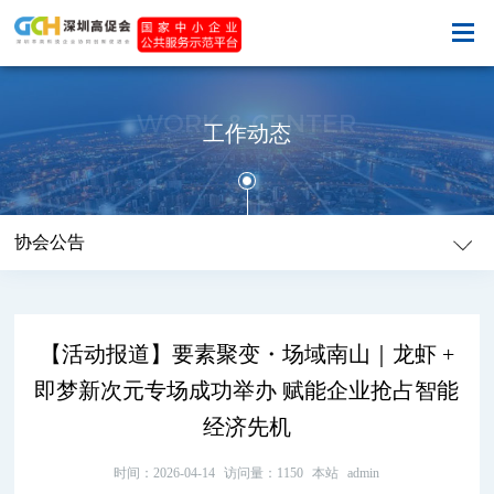
WORK & CENTER
工作动态
协会公告
【活动报道】要素聚变・场域南山｜龙虾 +
即梦新次元专场成功举办 赋能企业抢占智能
经济先机
时间：2026-04-14
访问量：1150
本站
admin